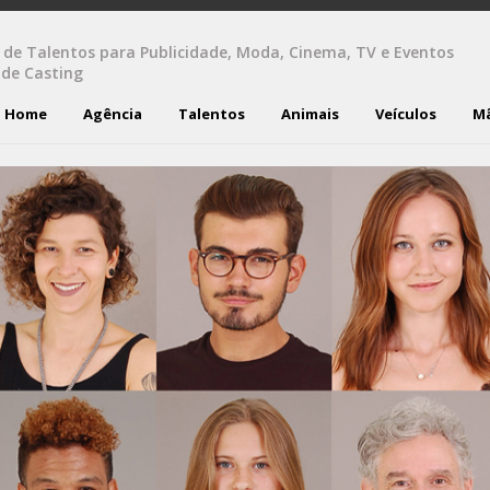
 de Talentos para Publicidade, Moda, Cinema, TV e Eventos
 de Casting
Home
Agência
Talentos
Animais
Veículos
M