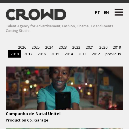
PT
|
EN
Talent Agency for Advertisement, Fashion, Cinema, TV and Events.
Casting Studio.
2026
2025
2024
2023
2022
2021
2020
2019
2018
2017
2016
2015
2014
2013
2012
previous
Campanha de Natal Unitel
Production Co.: Garage