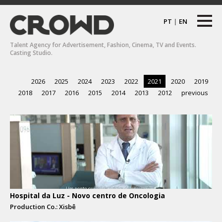
PT
|
EN
Talent Agency for Advertisement, Fashion, Cinema, TV and Events.
Casting Studio.
2026
2025
2024
2023
2022
2021
2020
2019
2018
2017
2016
2015
2014
2013
2012
previous
Hospital da Luz - Novo centro de Oncologia
Production Co.: Xisbê