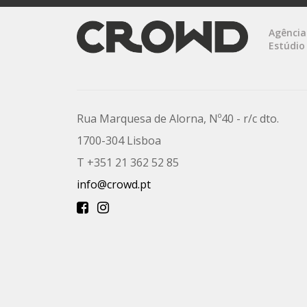
Agência
Estúdio
Rua Marquesa de Alorna, Nº40 - r/c dto.
1700-304 Lisboa
T +351 21 362 52 85
info@crowd.pt