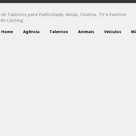
 de Talentos para Publicidade, Moda, Cinema, TV e Eventos
 de Casting
Home
Agência
Talentos
Animais
Veículos
M