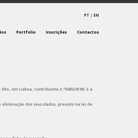
PT
|
EN
ãos
Portfolio
Inscrições
Contactos
to., em Lisboa, contribuinte n.º506534189, é a
eliminação dos seus dados, previsto na lei de