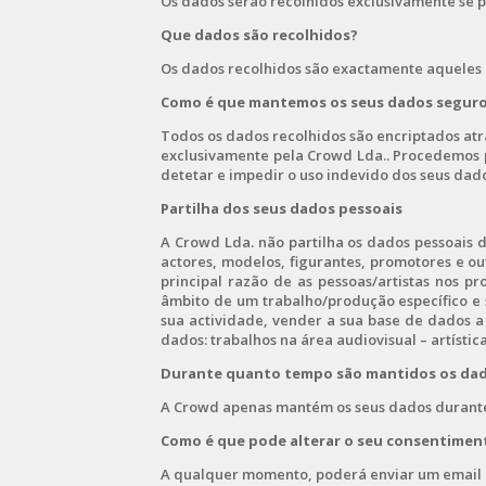
Os dados serão recolhidos exclusivamente se p
Que dados são recolhidos?
Os dados recolhidos são exactamente aqueles 
Como é que mantemos os seus dados segur
Todos os dados recolhidos são encriptados atr
exclusivamente pela Crowd Lda.. Procedemos 
detetar e impedir o uso indevido dos seus dado
Partilha dos seus dados pessoais
A Crowd Lda. não partilha os dados pessoais 
actores, modelos, figurantes, promotores e ou
principal razão de as pessoas/artistas nos 
âmbito de um trabalho/produção específico e
sua actividade, vender a sua base de dados 
dados: trabalhos na área audiovisual – artístic
Durante quanto tempo são mantidos os da
A Crowd apenas mantém os seus dados durante 
Como é que pode alterar o seu consentimen
A qualquer momento, poderá enviar um email