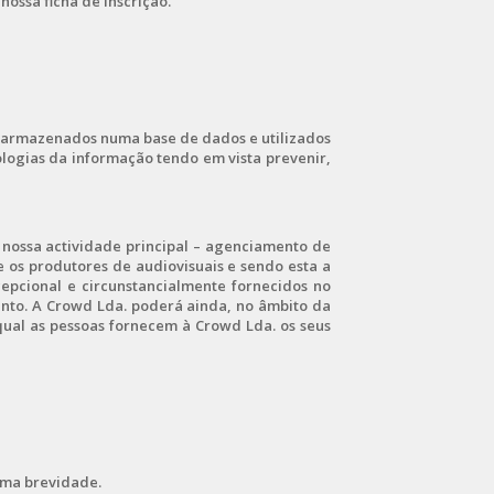
ossa ficha de inscrição.
ão armazenados numa base de dados e utilizados
ogias da informação tendo em vista prevenir,
 nossa actividade principal – agenciamento de
e os produtores de audiovisuais e sendo esta a
epcional e circunstancialmente fornecidos no
nto. A Crowd Lda. poderá ainda, no âmbito da
ual as pessoas fornecem à Crowd Lda. os seus
ima brevidade.