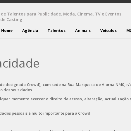
 de Talentos para Publicidade, Moda, Cinema, TV e Eventos
 de Casting
Home
Agência
Talentos
Animais
Veículos
M
vacidade
te designada Crowd), com sede na Rua Marquesa de Alorna Nº40, r/c D
o dos seus dados.
uer momento exercer o direito de acesso, alteração, actualização e 
dados pessoais é muito importante para a Crowd.