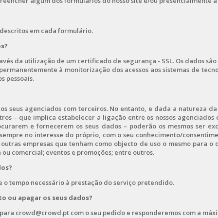
reencher algum dos formulários do nosso site e/ou presencialmente a n
descritos em cada formulário.
os?
avés da utilização de um certificado de segurança - SSL. Os dados s
permanentemente à monitorização dos acessos aos sistemas de tecnol
s pessoais.
dos seus agenciados com terceiros. No entanto, e dada a natureza da
tros – que implica estabelecer a ligação entre os nossos agenciados 
procurarem e fornecerem os seus dados – poderão os mesmos ser exc
 sempre no interesse do próprio, com o seu conhecimento/consentime
a outras empresas que tenham como objecto de uso o mesmo para o q
a ou comercial; eventos e promoções; entre outros.
dos?
o tempo necessário à prestação do serviço pretendido.
to ou apagar os seus dados?
 para crowd@crowd.pt com o seu pedido e responderemos com a máx